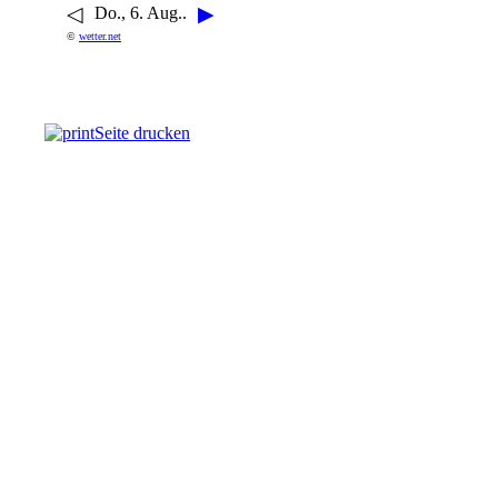
◁
▶
Do., 6. Aug..
©
wetter.net
Seite drucken