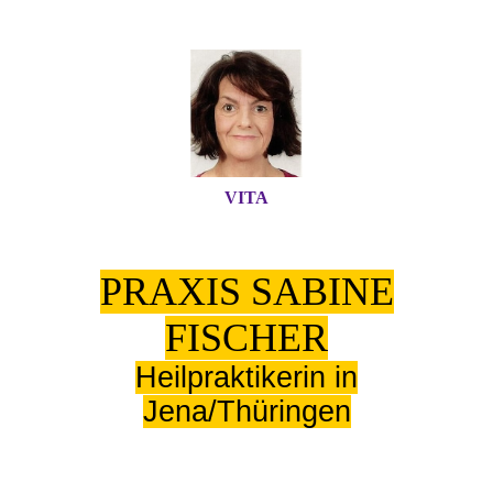
VITA
PRAXIS SABINE
FISCHER
Heilpraktikerin in
Jena/Thüringen