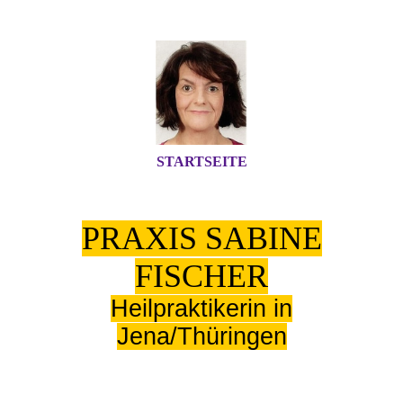
STARTSEITE
PRAXIS SABINE
FISCHER
Heilpraktikerin in
Jena/Thüringen