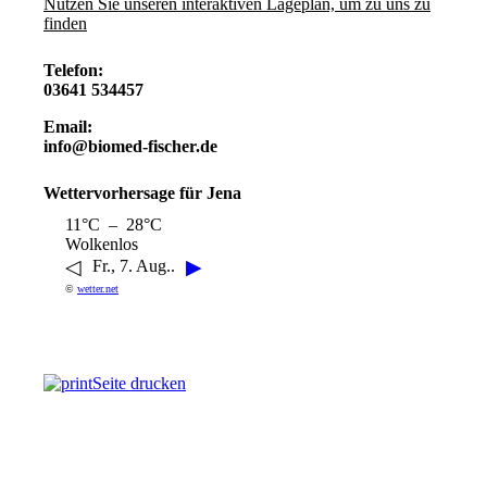
Nutzen Sie unseren interaktiven La­ge­plan, um zu uns zu
finden
Telefon:
03641 534457
Email:
info@biomed-fischer.de
Wettervorhersage für Jena
11°C – 28°C
Wolkenlos
◁
▶
Fr., 7. Aug..
©
wetter.net
Seite drucken